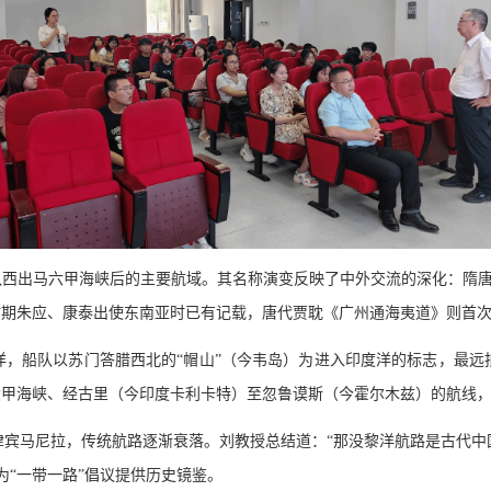
队西出马六甲海峡后的主要航域。其名称演变反映了中外交流的深化：隋唐称
时期朱应、康泰出使东南亚时已有记载，唐代贾耽《广州通海夷道》则首
洋，船队以苏门答腊西北的
“帽山”（今韦岛）为进入印度洋的标志，最
六甲海峡、经古里（今印度卡利卡特）至忽鲁谟斯（今霍尔木兹）的航线，
律宾马尼拉，传统航路逐渐衰落。刘教授总结道：“那没黎洋航路是古代中
为“一带一路”倡议提供历史镜鉴。