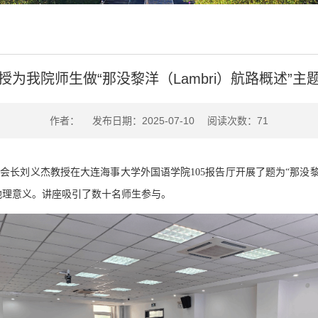
授为我院师生做“那没黎洋（Lambri）航路概述”主
作者： 发布日期：2025-07-10 阅读次数：
71
副会长刘义杰教授在大连海事大学
外国语学院
105
报告厅开展了
题为
“
那没
数十名
地理意义。讲座吸引了
师生参与。